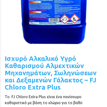
Ισχυρό Αλκαλικό Υγρό
Καθαρισμού Αλμεχτικών
Μηχανημάτων, Σωληνώσεων
και Δεξαμενών Γάλακτος – FJ
Chloro Extra Plus
Το FJ Chloro Extra Plus είναι ένα πανίσχυρο
καθαριστικό με βάση το χλώριο για το βαθύ