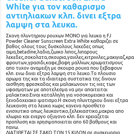
White για τον καθαρισμο
αντιηλιακων κλπ. δινει εξτρα
λαμψη στα λευκα.
Σκονη πλυντηριου ρουχων ΜΟΝΟ για λευκα η FJ
Powder Cleaner Sunscreen Extra White καθαριζει σε
βαθος ολους τους δυσκολους λεκεδες οπως
αιμα,betadine,λαδια,ζωικο λιπος,λιπαρους
λεκεδες,σοκολατα,σκουρια,γανιλες,κιτρινιλες,μακιγιαζ,κρ
φρουτων,γρασιδι,καφε,βαφη μαλλιων,χρωματισμους
απο τυχον αναμειξη με σκουρα ρουχα που ξεβαφουν
κλπ. ενω δινει εξτρα λαμψη στο λευκο.Το πλουσιο
αρωμα της και τα ιδιαιτερα συστατικα της δινουν
αισθηση φρεσκαδας και μαλακωνουν τις ινες των
υφασματων με αποτελεσμα να μην απαιτειται
μαλακτικο.Ειναι καταλληλη για νοσοκομειακο και
ξενοδοχειακο ιματισμο.Η σκονη πλυντηριου δινει εξτρα
λευκανση στα λευκα χωρις κανενα προσθετο
ενισχυτικο οπως λευκαντικο,ξελεκιαστικο,μακρια απο
χλωριο και ενεργο οξυγονο κλπ. δεν χρειαζεται
προπλυση και χρησιμοποιειται απο 60 βαθμους και
πανω.
ΔΙΑΤΙΘΕΤΑΙ ΣΕ ΣΑΚΟ ΤΩΝ 15 ΚΙΛΩΝ σε συσκευασια