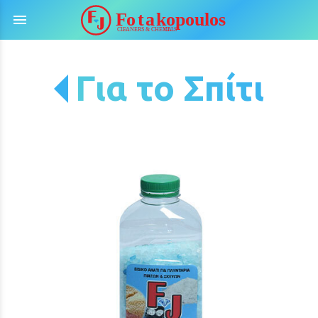
menu
Για το Σπίτι