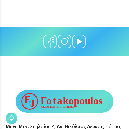
Μονη Μεγ. Σπηλαίου 4, Άγ. Νικόλαος Λεύκας, Πάτρα,