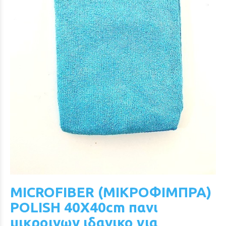
MICROFIBER (ΜΙΚΡΟΦΙΜΠΡΑ)
POLISH 40Χ40cm πανι
μικροινων ιδανικο για