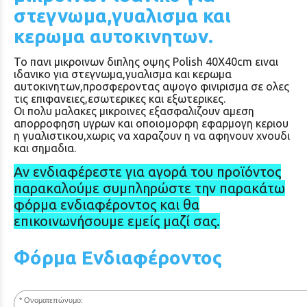
στεγνωμα,γυαλισμα και
κερωμα αυτοκινητων.
Το πανι μικροινων διπλης οψης Polish 40Χ40cm ειναι
ιδανικο για στεγνωμα,γυαλισμα και κερωμα
αυτοκινητων,προσφεροντας αψογο φινιρισμα σε ολες
τις επιφανειες,εσωτερικες και εξωτερικες.
Οι πολυ μαλακες μικροινες εξασφαλιζουν αμεση
απορροφηση υγρων και οποιομορφη εφαρμογη κεριου
η γυαλιστικου,χωρις να χαραζουν η να αφηνουν χνουδι
και σημαδια.
Αν ενδιαφέρεστε για αγορά του προϊόντος
παρακαλούμε συμπληρώστε την παρακάτω
φόρμα ενδιαφέροντος και θα
επικοινωνήσουμε εμείς μαζί σας.
Φόρμα Ενδιαφέροντος
Ονοματεπώνυμο: